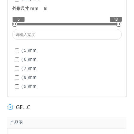
( 50 )
mm
( 26 )
mm
外形尺寸 mm
B
( 30 )
mm
5
43
( 35 )
mm
( 42 )
mm
( 47 )
mm
( 5 )
mm
( 55 )
mm
( 6 )
mm
( 62 )
mm
( 7 )
mm
( 68 )
mm
( 8 )
mm
( 75 )
mm
( 9 )
mm
( 10 )
mm
( 11 )
mm
GE...C
( 12 )
mm
( 14 )
mm
产品图
( 15 )
mm